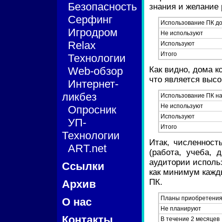
Безопасность
знания и желание 
Серфинг
Использование ПК д
Игродром
Не используют
Relax
Используют
Итого
Технологии
Web-обзор
Как видно, дома 
что является высо
Интернет-
ликбез
Использование ПК на 
Не используют
Опросник
Используют
УП-
Итого
Технологии
Итак, численност
ART.net
(работа, учеба, 
аудитории исполь
Ссылки
как минимум кажд
ПК.
Архив
Планы приобретения
О нас
Не планируют
Контакты
В течение 2 месяцев