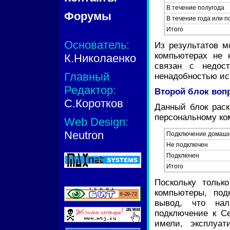
В течение полугода
Форумы
В течение года или п
Итого
Основатель:
Из результатов м
компьютерах не н
К.Николаенко
связан с недос
Главный
ненадобностью ис
Редактор:
Второй блок воп
С.Коротков
Данный блок раск
персональному ком
Web Design:
Neutron
Подключение домаш
Не подключен
Подключен
Итого
Поскольку тольк
компьютеры, по
вывод, что на
подключение к Се
имели, эксплуат