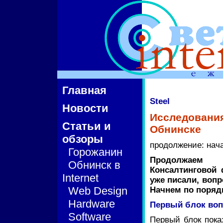
Главная
Steel
Новости
Исследования
Статьи и
Обнинске
обзоры
продолжение: нач
Горожанин
Продолжаем п
Обнинск в
Консалтинговой 
Internet
уже писали, воп
Web Design
Начнем по порядк
Hardware
Первый блок воп
Software
Первый блок пока