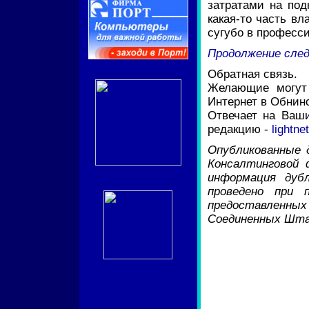
затратами на под
какая-то часть в
сугубо в професс
Продолжение след
POPULAR.RU
Обратная связь.
Желающие могут
Интернет в Обнинс
Отвечает на Ваш
редакцию -
lightn
Опубликованные д
Консалтинговой 
информация дуб
проведено при 
предоставленны
Соединенных Штат